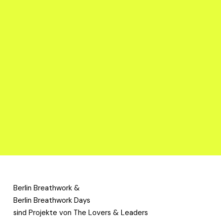
AUSVERKAUFT
BE GOLDEN by The Lovers & Leaders, T-
shirt - grau / Druck gold
35,00 €
AUSVERKAUFT
LEAD WITH LOVE by The Lovers &
Leaders, T-shirt - grau / Druck neonrot
35,00 €
Berlin Breathwork & 
Berlin Breathwork Days
sind Projekte von The Lovers & Leaders 