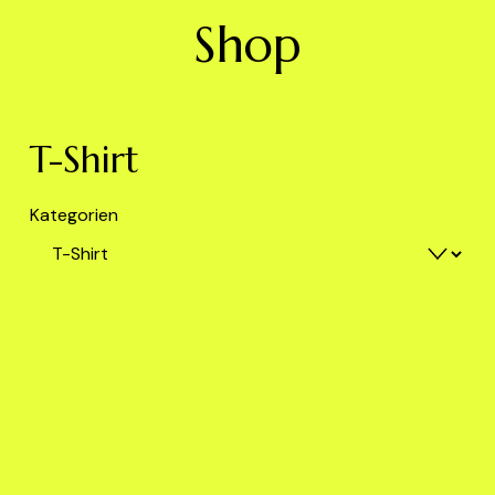
Shop
T-Shirt
Kategorien
BE NEON by The Lovers & Leaders, T-shirt
- grau / Druck neonrot
35,00 €
BE GOLDEN by The Lovers & Leaders, T-
shirt - weiß / Druck gold
35,00 €