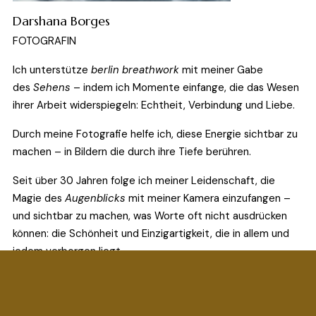
Darshana Borges
FOTOGRAFIN
Ich unterstütze 
berlin breathwork
 mit meiner Gabe 
des 
Sehens
 – indem ich Momente einfange, die das Wesen 
ihrer Arbeit widerspiegeln: Echtheit, Verbindung und Liebe.
Durch meine Fotografie helfe ich, diese Energie sichtbar zu 
machen – in Bildern die durch ihre Tiefe berühren.
Seit über 30 Jahren folge ich meiner Leidenschaft, die 
Magie des 
Augenblicks
 mit meiner Kamera einzufangen – 
und sichtbar zu machen, was Worte oft nicht ausdrücken 
können: die Schönheit und Einzigartigkeit, die in allem und 
jedem verborgen liegt.
Meine Fotografie ist geprägt von Präsenz, 
Einfühlungsvermögen und einem tiefen Gespür für Wahrheit 
und Authentizität. In meiner Arbeit geht es mir darum, 