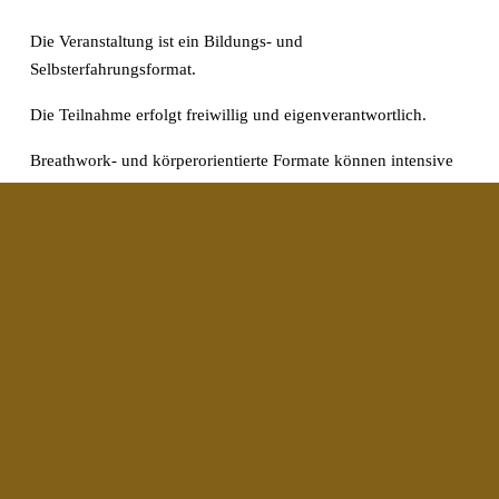
Die Veranstaltung ist ein Bildungs- und 
Selbsterfahrungsformat.
Die Teilnahme erfolgt freiwillig und eigenverantwortlich.
Breathwork- und körperorientierte Formate können intensive 
körperliche und psychische Prozesse auslösen.
Teilnehmende sind verpflichtet, eigenständig zu prüfen, ob 
gesundheitliche Gründe einer Teilnahme entgegenstehen, und 
im Zweifel ärztlichen oder therapeutischen Rat einzuholen.
Die Veranstaltung stellt keine medizinische oder 
psychotherapeutische Behandlung dar.
§8 Session-Anmeldung
Für einzelne Sessions ist eine Anmeldung über die 