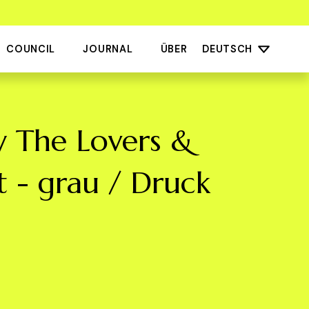
COUNCIL
JOURNAL
ÜBER
DEUTSCH
 The Lovers &
rt - grau / Druck