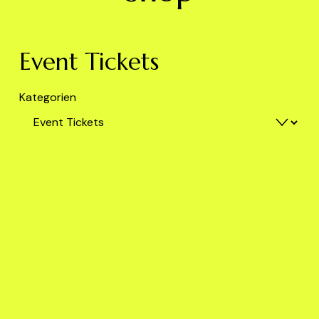
Event Tickets
Kategorien
02.12.2025 METAMORPHYSIS Breath mit
Yasmine Orth
AB 35,00 €
04.11.2025 METAMORPHYSIS Breath mit
Yasmine Orth
AB 35,00 €