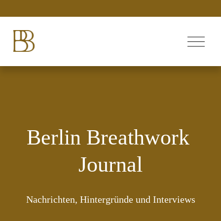
M
e
n
ü
ö
f
f
n
e
n
Berlin Breathwork 
Journal
Nachrichten, Hintergründe und Interviews