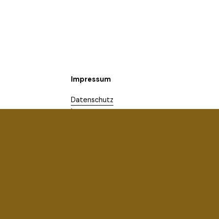
Impressum
Datenschutz
Impressum
AGB Berlin Breathwork
AGB Berlin Breathwork Days
Kontakt
Newsletter