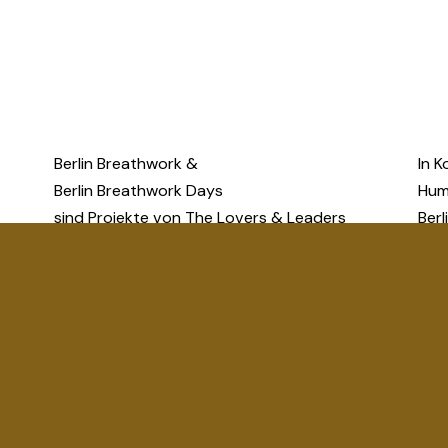
Berlin Breathwork & 
In K
Berlin Breathwork Days
Humb
sind Projekte von The Lovers & Leaders 
Berl