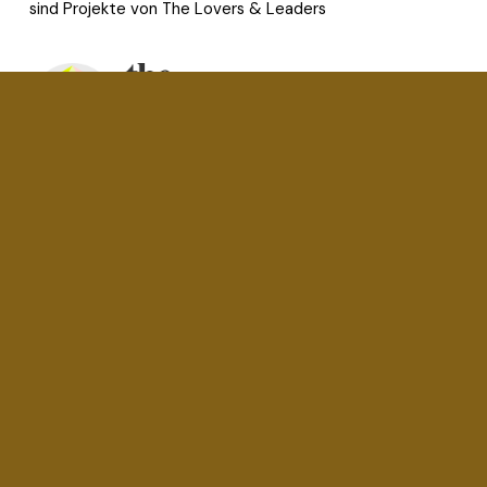
sind Projekte von The Lovers & Leaders 
In Kooperation mit der Humboldt-Universität zu Berlin
Impressum