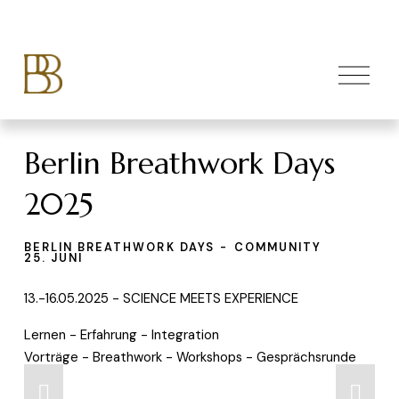
M
e
n
ü
ö
Berlin Breathwork Days
f
f
n
2025
e
n
BERLIN BREATHWORK DAYS
COMMUNITY
25. JUNI
13.-16.05.2025 - SCIENCE MEETS EXPERIENCE
Lernen - Erfahrung - Integration
Vorträge - Breathwork - Workshops - Gesprächsrunde