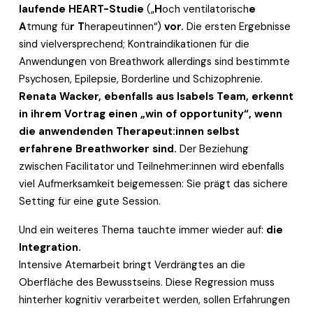
laufende HEART-Studie 
(„
H
och ventilatorisch
e
A
tmung fü
r
T
herapeutinnen“)
 vor.
 Die ersten Ergebnisse 
sind vielversprechend; Kontraindikationen für die 
Anwendungen von Breathwork allerdings sind bestimmte 
Psychosen, Epilepsie, Borderline und Schizophrenie. 
Renata Wacker, ebenfalls aus Isabels Team, erkennt 
in ihrem Vortrag einen „win of opportunity“, wenn 
die anwendenden Therapeut:innen selbst 
erfahrene Breathworker sind.
 Der Beziehung 
zwischen Facilitator und Teilnehmer:innen wird ebenfalls 
viel Aufmerksamkeit beigemessen: Sie prägt das sichere 
Setting für eine gute Session.
Und ein weiteres Thema tauchte immer wieder auf: 
die 
Integration.
Intensive Atemarbeit bringt Verdrängtes an die 
Oberfläche des Bewusstseins. Diese Regression muss 
hinterher kognitiv verarbeitet werden, sollen Erfahrungen 