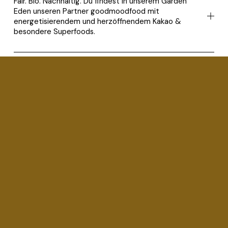
Fair. Bio. Nachhaltig. Du findest in unserem Garden
Eden unseren Partner goodmoodfood mit
energetisierendem und herzöffnendem Kakao &
besondere Superfoods.
ZUR WEBSEITE