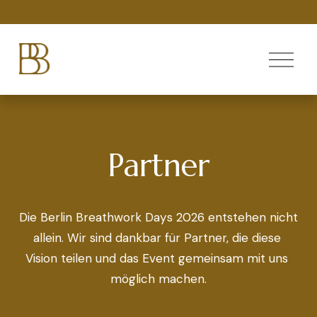
M
e
n
ü
ö
f
f
Partner
n
e
n
Die Berlin Breathwork Days 2026 entstehen nicht 
allein. Wir sind dankbar für Partner, die diese 
Vision teilen und das Event gemeinsam mit uns 
möglich machen.