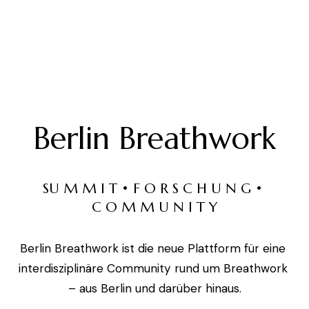
Berlin Breathwork
SU M M I T • F O R S C H U N G • 
C O M M U N I T Y
Berlin Breathwork ist die neue Plattform für eine 
interdisziplinäre Community rund um Breathwork 
– aus Berlin und darüber hinaus.