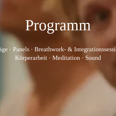
Programm
äge · Panels · Breathwork- & Integrationssessio
Körperarbeit · Meditation · Sound